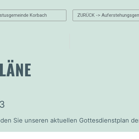
istusgemeinde Korbach
ZURÜCK -> Auferstehungsge
LÄNE
23
inden Sie unseren aktuellen Gottesdienstplan d