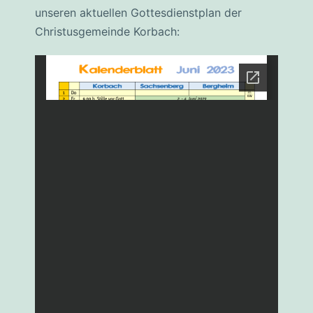
unseren aktuellen Gottesdienstplan der
Christusgemeinde Korbach: